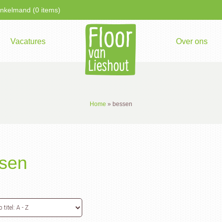
kelmand (0 items)
Vacatures
Over ons
Home
»
bessen
sen