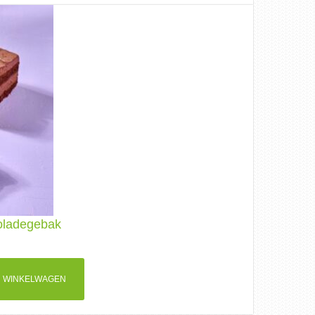
coladegebak
 WINKELWAGEN