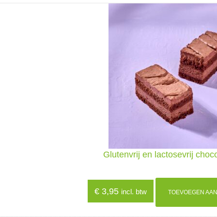
Glutenvrij en lactosevrij cho
€
3,95
incl. btw
TOEVOEGEN AAN