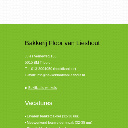
Bakkerij Floor van Lieshout
Jules Verneweg 106
5015 BM Tilburg
Tel:
013-3004050 (hoofdkantoor)
E-mail:
info@bakkerfloorvanlieshout.nl
▶
Bekijk alle winkels
Vacatures
•
Ervaren banketbakker (32-38 uur)
•
Meewerkend teamleider inpak (32-38 uur)