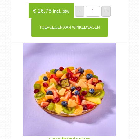
Appeltaart
€
16,75
-
+
incl. btw
8p
aantal
TOEVOEGEN AAN WINKELWAGEN