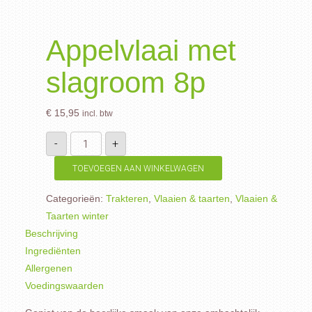
Appelvlaai met
slagroom 8p
€
15,95
incl. btw
Appelvlaai
-
+
met
slagroom
8p
TOEVOEGEN AAN WINKELWAGEN
aantal
Categorieën:
Trakteren
,
Vlaaien & taarten
,
Vlaaien &
Taarten winter
Beschrijving
Ingrediënten
Allergenen
Voedingswaarden