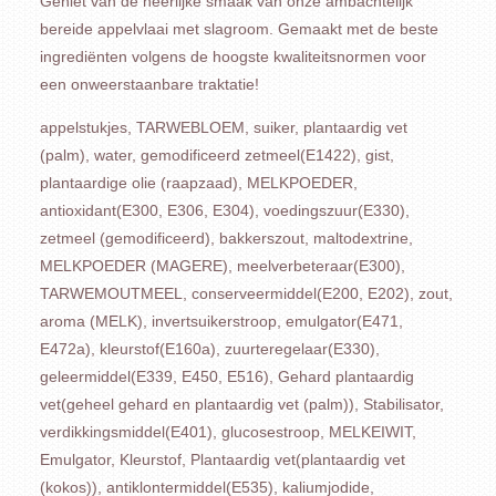
Geniet van de heerlijke smaak van onze ambachtelijk
bereide appelvlaai met slagroom. Gemaakt met de beste
ingrediënten volgens de hoogste kwaliteitsnormen voor
een onweerstaanbare traktatie!
appelstukjes, TARWEBLOEM, suiker, plantaardig vet
(palm), water, gemodificeerd zetmeel(E1422), gist,
plantaardige olie (raapzaad), MELKPOEDER,
antioxidant(E300, E306, E304), voedingszuur(E330),
zetmeel (gemodificeerd), bakkerszout, maltodextrine,
MELKPOEDER (MAGERE), meelverbeteraar(E300),
TARWEMOUTMEEL, conserveermiddel(E200, E202), zout,
aroma (MELK), invertsuikerstroop, emulgator(E471,
E472a), kleurstof(E160a), zuurteregelaar(E330),
geleermiddel(E339, E450, E516), Gehard plantaardig
vet(geheel gehard en plantaardig vet (palm)), Stabilisator,
verdikkingsmiddel(E401), glucosestroop, MELKEIWIT,
Emulgator, Kleurstof, Plantaardig vet(plantaardig vet
(kokos)), antiklontermiddel(E535), kaliumjodide,