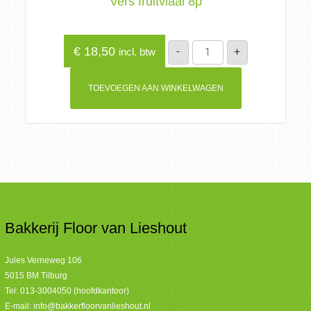
Vers fruitvlaai 8p
Vers
€
18,50
-
+
incl. btw
fruitvlaai
8p
aantal
TOEVOEGEN AAN WINKELWAGEN
Bakkerij Floor van Lieshout
Jules Verneweg 106
5015 BM Tilburg
Tel:
013-3004050 (hoofdkantoor)
E-mail:
info@bakkerfloorvanlieshout.nl