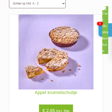
0
Appel kruimelschuitje
€
2,65
incl. btw