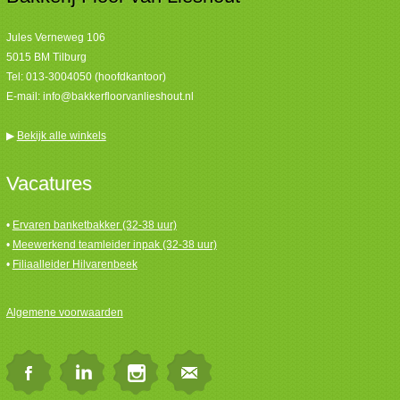
Jules Verneweg 106
5015 BM Tilburg
Tel:
013-3004050 (hoofdkantoor)
E-mail:
info@bakkerfloorvanlieshout.nl
▶
Bekijk alle winkels
Vacatures
•
Ervaren banketbakker (32-38 uur)
•
Meewerkend teamleider inpak (32-38 uur)
•
Filiaalleider Hilvarenbeek
Algemene voorwaarden