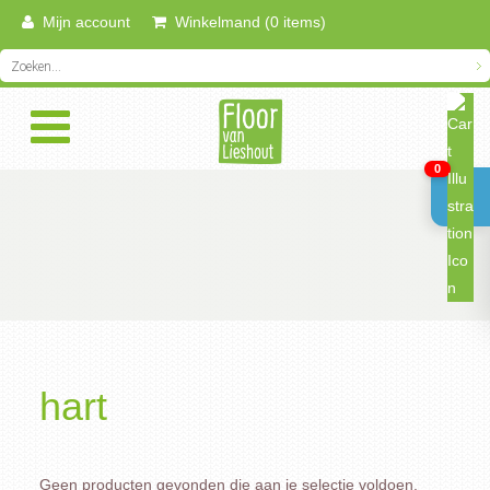
Mijn account
Winkelmand (0 items)
0
hart
Geen producten gevonden die aan je selectie voldoen.