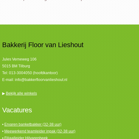
Bakkerij Floor van Lieshout
Jules Verneweg 106
5015 BM Tilburg
Tel:
013-3004050 (hoofdkantoor)
E-mail:
info@bakkerfloorvanlieshout.nl
▶
Bekijk alle winkels
Vacatures
•
Ervaren banketbakker (32-38 uur)
•
Meewerkend teamleider inpak (32-38 uur)
•
Filiaalleider Hilvarenbeek