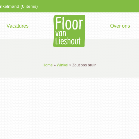
kelmand (0 items)
Vacatures
Over ons
Home
»
Winkel
»
Zoutloos bruin