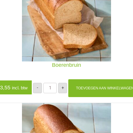
Boerenbruin
Boerenbruin
3,55
-
+
incl. btw
TOEVOEGEN AAN WINKELWAGE
aantal