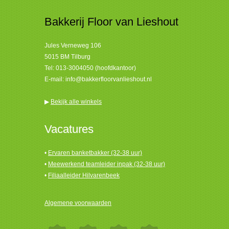
Bakkerij Floor van Lieshout
Jules Verneweg 106
5015 BM Tilburg
Tel:
013-3004050 (hoofdkantoor)
E-mail:
info@bakkerfloorvanlieshout.nl
▶
Bekijk alle winkels
Vacatures
•
Ervaren banketbakker (32-38 uur)
•
Meewerkend teamleider inpak (32-38 uur)
•
Filiaalleider Hilvarenbeek
Algemene voorwaarden