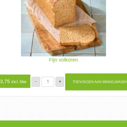
Fijn volkoren
Fijn
3,75
-
+
incl. btw
TOEVOEGEN AAN WINKELWAGE
volkoren
aantal