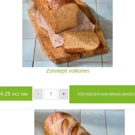
Zonnepit volkoren
Zonnepit
4,25
-
+
incl. btw
TOEVOEGEN AAN WINKELWAGE
volkoren
aantal