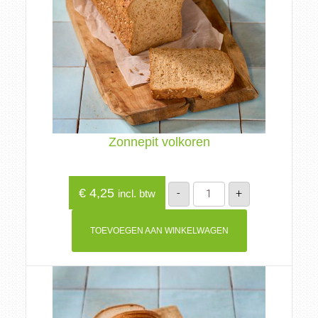
Zonnepit volkoren
Zonnepit
€
4,25
-
+
incl. btw
volkoren
aantal
TOEVOEGEN AAN WINKELWAGEN