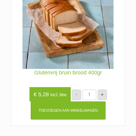
Glutenvrij bruin brood 400gr
Glutenvrij
€
5,28
-
+
incl. btw
bruin
brood
400gr
aantal
TOEVOEGEN AAN WINKELWAGEN