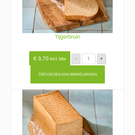
Tijgerbruin
Tijgerbruin
€
3,70
-
+
incl. btw
aantal
TOEVOEGEN AAN WINKELWAGEN