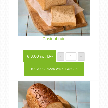
Casinobruin
Casinobruin
€
3,60
-
+
incl. btw
aantal
TOEVOEGEN AAN WINKELWAGEN