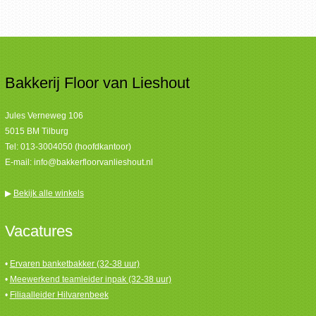
Bakkerij Floor van Lieshout
Jules Verneweg 106
5015 BM Tilburg
Tel:
013-3004050 (hoofdkantoor)
E-mail:
info@bakkerfloorvanlieshout.nl
▶
Bekijk alle winkels
Vacatures
•
Ervaren banketbakker (32-38 uur)
•
Meewerkend teamleider inpak (32-38 uur)
•
Filiaalleider Hilvarenbeek