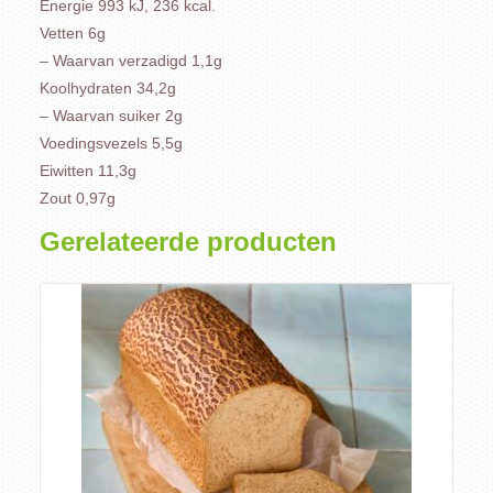
Energie 993 kJ, 236 kcal.
Vetten 6g
– Waarvan verzadigd 1,1g
Koolhydraten 34,2g
– Waarvan suiker 2g
Voedingsvezels 5,5g
Eiwitten 11,3g
Zout 0,97g
Gerelateerde producten