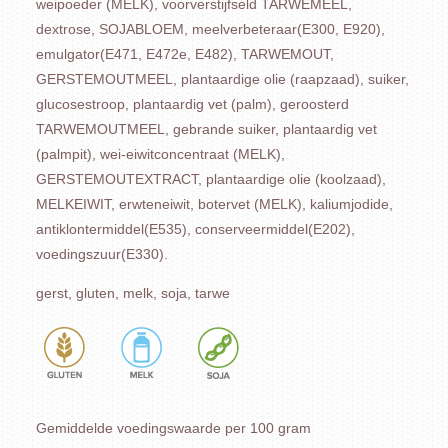
weipoeder (MELK), voorverstijfseld TARWEMEEL,
dextrose, SOJABLOEM, meelverbeteraar(E300, E920),
emulgator(E471, E472e, E482), TARWEMOUT,
GERSTEMOUTMEEL, plantaardige olie (raapzaad), suiker,
glucosestroop, plantaardig vet (palm), geroosterd
TARWEMOUTMEEL, gebrande suiker, plantaardig vet
(palmpit), wei-eiwitconcentraat (MELK),
GERSTEMOUTEXTRACT, plantaardige olie (koolzaad),
MELKEIWIT, erwteneiwit, botervet (MELK), kaliumjodide,
antiklontermiddel(E535), conserveermiddel(E202),
voedingszuur(E330).
gerst, gluten, melk, soja, tarwe
Gemiddelde voedingswaarde per 100 gram