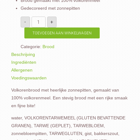
Brood gemaakt met 100% volkorenmeel
Gedecoreerd met zonnepitten
Zonnepit
-
+
volkoren
half
aantal
TOEVOEGEN AAN WINKELWAGEN
Categorie:
Brood
Beschrijving
Ingrediënten
Allergenen
Voedingswaarden
Volkorenbrood met heerlijke zonnepitten, gemaakt van
100% volkorenmeel. Een stevig brood met een rijke smaak
en fijne bite!
water, VOLKORENTARWEMEEL (GLUTEN BEVATTENDE
GRANEN), TARWE (GEPLET), TARWEBLOEM,
zonnebloempitten, TARWEGLUTEN, gist, bakkerszout,