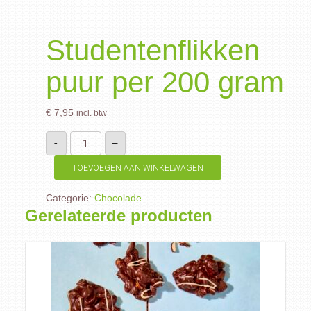
Studentenflikken
puur per 200 gram
€
7,95
incl. btw
Studentenflikken
-
+
puur
per
200
TOEVOEGEN AAN WINKELWAGEN
gram
aantal
Categorie:
Chocolade
Gerelateerde producten