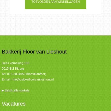
TOEVOEGEN AAN WINKELWAGEN
aantal
Bakkerij Floor van Lieshout
Jules Verneweg 106
5015 BM Tilburg
Tel:
013-3004050 (hoofdkantoor)
E-mail:
info@bakkerfloorvanlieshout.nl
▶
Bekijk alle winkels
Vacatures