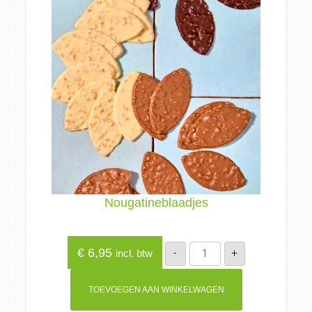
Nougatineblaadjes
Nougatineblaadjes
€
6,95
-
+
incl. btw
aantal
TOEVOEGEN AAN WINKELWAGEN