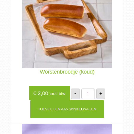
Worstenbroodje (koud)
Worstenbroodje
€
2,00
-
+
incl. btw
(koud)
aantal
TOEVOEGEN AAN WINKELWAGEN