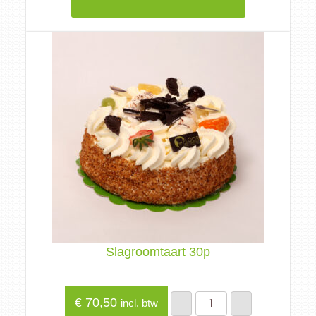
Slagroomtaart 30p
Slagroomtaart
€
70,50
-
+
incl. btw
30p
aantal