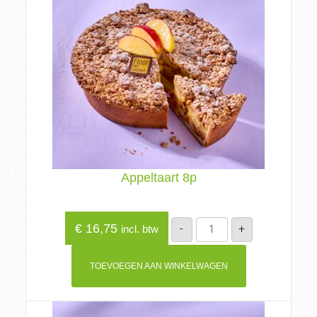
Appeltaart 8p
Appeltaart
€
16,75
-
+
incl. btw
8p
aantal
TOEVOEGEN AAN WINKELWAGEN