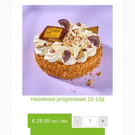
Hazelnoot progrestaart 10-12p
Hazelnoot
€
28,95
-
+
incl. btw
progrestaart
10-
12p
aantal