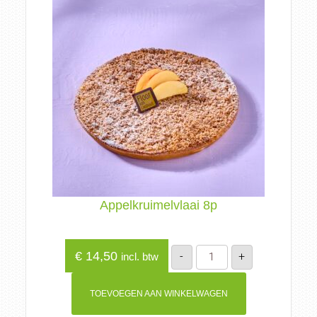
Appelkruimelvlaai 8p
Appelkruimelvlaai
€
14,50
-
+
incl. btw
8p
aantal
TOEVOEGEN AAN WINKELWAGEN