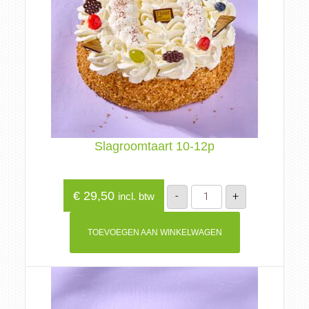
Slagroomtaart 10-12p
Slagroomtaart
€
29,50
-
+
incl. btw
10-
12p
aantal
TOEVOEGEN AAN WINKELWAGEN