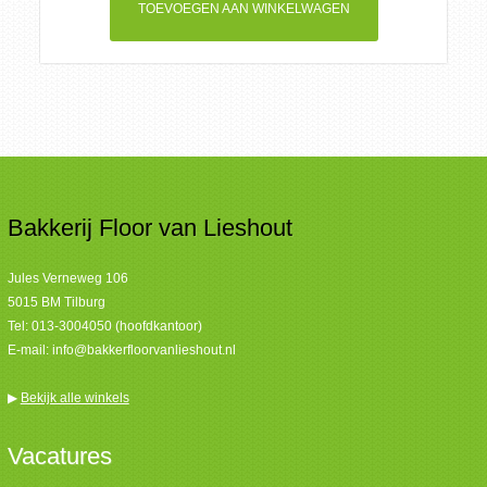
aantal
TOEVOEGEN AAN WINKELWAGEN
Bakkerij Floor van Lieshout
Jules Verneweg 106
5015 BM Tilburg
Tel:
013-3004050 (hoofdkantoor)
E-mail:
info@bakkerfloorvanlieshout.nl
▶
Bekijk alle winkels
Vacatures