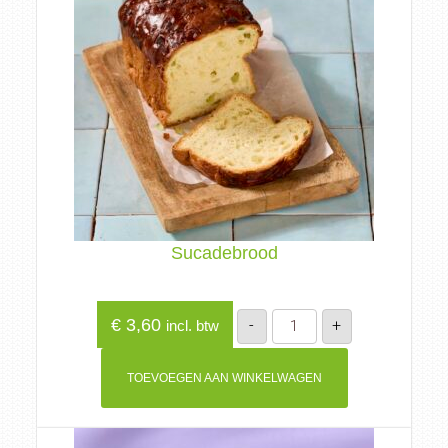
Sucadebrood
Sucadebrood
€
3,60
-
+
incl. btw
aantal
TOEVOEGEN AAN WINKELWAGEN