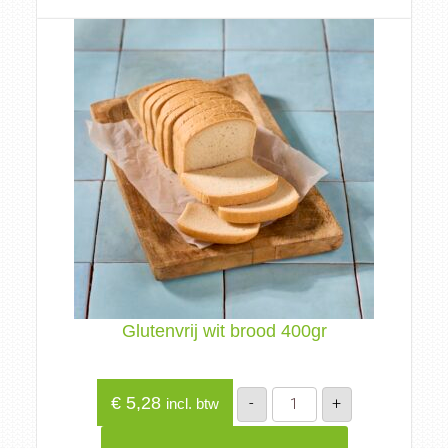
Glutenvrij wit brood 400gr
Glutenvrij
€
5,28
-
+
incl. btw
wit
brood
400gr