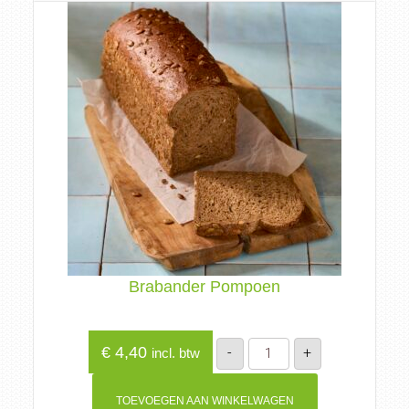
Brabander Pompoen
Brabander
€
4,40
-
+
incl. btw
Pompoen
aantal
TOEVOEGEN AAN WINKELWAGEN