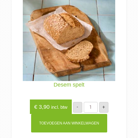
Desem spelt
Desem
€
3,90
-
+
incl. btw
spelt
aantal
TOEVOEGEN AAN WINKELWAGEN