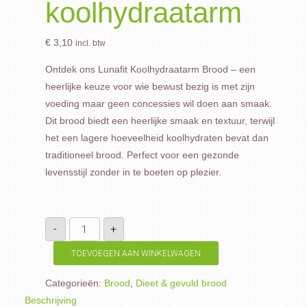
koolhydraatarm
€
3,10
incl. btw
Ontdek ons Lunafit Koolhydraatarm Brood – een
heerlijke keuze voor wie bewust bezig is met zijn
voeding maar geen concessies wil doen aan smaak.
Dit brood biedt een heerlijke smaak en textuur, terwijl
het een lagere hoeveelheid koolhydraten bevat dan
traditioneel brood. Perfect voor een gezonde
levensstijl zonder in te boeten op plezier.
Lunafit
-
+
-
koolhydraatarm
aantal
TOEVOEGEN AAN WINKELWAGEN
Categorieën:
Brood
,
Dieet & gevuld brood
Beschrijving