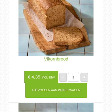
Vikornbrood
Vikornbrood
€
4,35
-
+
incl. btw
aantal
TOEVOEGEN AAN WINKELWAGEN