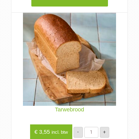
Tarwebrood
Tarwebrood
€
3,55
-
+
incl. btw
aantal