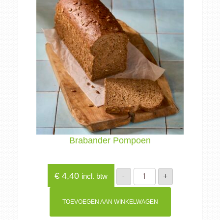
Brabander Pompoen
Brabander
€
4,40
-
+
incl. btw
Pompoen
aantal
TOEVOEGEN AAN WINKELWAGEN