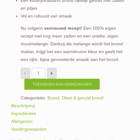
Een koolhydraatarm brood rijkelijk gevuld met zaden
en pitjes
Vol en robuust van smaak
Nu volgens
vernieuwd recept
! Een 100% eigen
recept met nog meer zaden en een unieke, eigen
moutmelange. Dankzij die melange wordt het brood
malser, krijgt het een warmbruine kleur en geeft het
een rijke, bijna geroosterde smaak aan het brood.
Koolhydraat-
-
+
arm
brood
half
TOEVOEGEN AAN WINKELWAGEN
aantal
Categorieën:
Brood
,
Dieet & gevuld brood
Beschrijving
Ingrediënten
Allergenen
Voedingswaarden