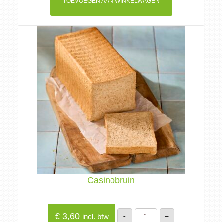
TOEVOEGEN AAN WINKELWAGEN
Casinobruin
Casinobruin
€
3,60
-
+
incl. btw
aantal