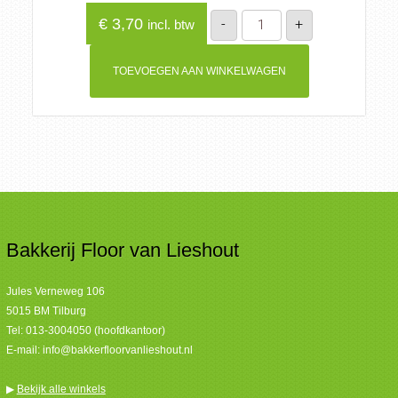
Tijgerbruin
€
3,70
-
+
incl. btw
aantal
TOEVOEGEN AAN WINKELWAGEN
Bakkerij Floor van Lieshout
Jules Verneweg 106
5015 BM Tilburg
Tel:
013-3004050 (hoofdkantoor)
E-mail:
info@bakkerfloorvanlieshout.nl
▶
Bekijk alle winkels