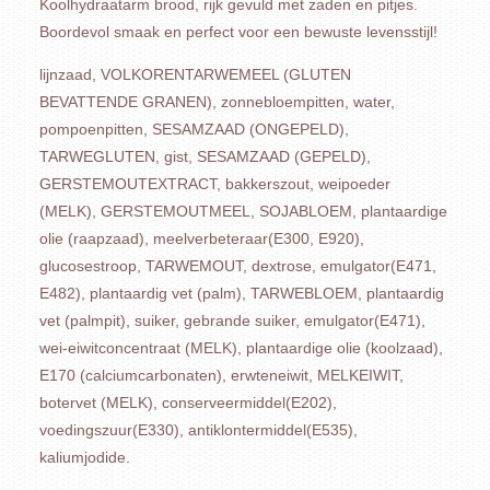
Koolhydraatarm brood, rijk gevuld met zaden en pitjes.
Boordevol smaak en perfect voor een bewuste levensstijl!
lijnzaad, VOLKORENTARWEMEEL (GLUTEN
BEVATTENDE GRANEN), zonnebloempitten, water,
pompoenpitten, SESAMZAAD (ONGEPELD),
TARWEGLUTEN, gist, SESAMZAAD (GEPELD),
GERSTEMOUTEXTRACT, bakkerszout, weipoeder
(MELK), GERSTEMOUTMEEL, SOJABLOEM, plantaardige
olie (raapzaad), meelverbeteraar(E300, E920),
glucosestroop, TARWEMOUT, dextrose, emulgator(E471,
E482), plantaardig vet (palm), TARWEBLOEM, plantaardig
vet (palmpit), suiker, gebrande suiker, emulgator(E471),
wei-eiwitconcentraat (MELK), plantaardige olie (koolzaad),
E170 (calciumcarbonaten), erwteneiwit, MELKEIWIT,
botervet (MELK), conserveermiddel(E202),
voedingszuur(E330), antiklontermiddel(E535),
kaliumjodide.