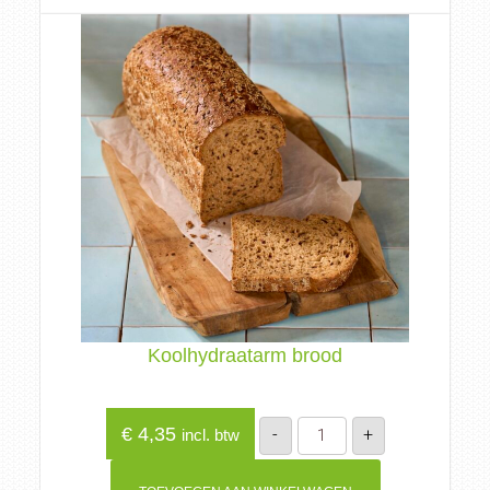
Koolhydraatarm brood
Koolhydraatarm
€
4,35
-
+
incl. btw
brood
aantal