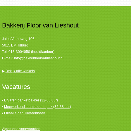
Bakkerij Floor van Lieshout
Jules Verneweg 106
5015 BM Tilburg
Tel:
013-3004050 (hoofdkantoor)
E-mail:
info@bakkerfloorvanlieshout.nl
▶
Bekijk alle winkels
Vacatures
•
Ervaren banketbakker (32-38 uur)
•
Meewerkend teamleider inpak (32-38 uur)
•
Filiaalleider Hilvarenbeek
Algemene voorwaarden