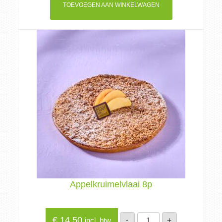
TOEVOEGEN AAN WINKELWAGEN
Appelkruimelvlaai 8p
Appelkruimelvlaai
€
14,50
-
+
incl. btw
8p