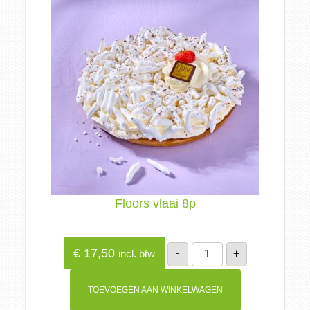
Floors vlaai 8p
Floors
€
17,50
-
+
incl. btw
vlaai
8p
aantal
TOEVOEGEN AAN WINKELWAGEN