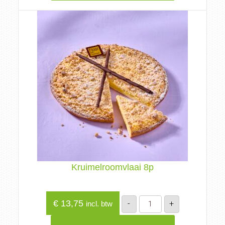
Kruimelroomvlaai 8p
Kruimelroomvlaai
€
13,75
-
+
incl. btw
8p
aantal