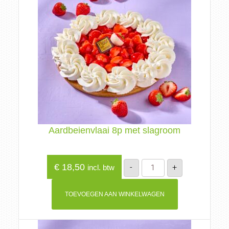
Aardbeienvlaai 8p met slagroom
Aardbeienvlaai
€
18,50
-
+
incl. btw
8p
met
slagroom
aantal
TOEVOEGEN AAN WINKELWAGEN