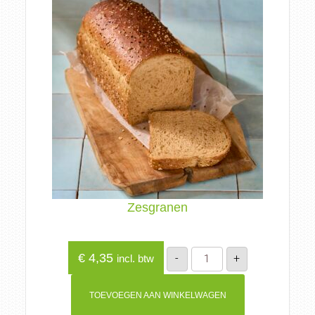
Zesgranen
Zesgranen
€
4,35
-
+
incl. btw
aantal
TOEVOEGEN AAN WINKELWAGEN