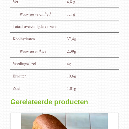
Vet
4,8 g
Waarvan verzadigd
1,1 g
Totaal overzadigde vetzuren
Koolhydraten
37,4g
Waarvan suikers
2,39g
Voedingsvezel
4g
Eiwitten
10,6g
Zout
1,01g
Gerelateerde producten