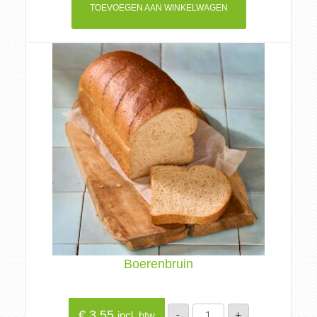
TOEVOEGEN AAN WINKELWAGEN
Boerenbruin
Boerenbruin
€
3,55
-
+
incl. btw