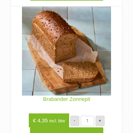
Brabander Zonnepit
Brabander
€
4,35
-
+
incl. btw
Zonnepit
aantal