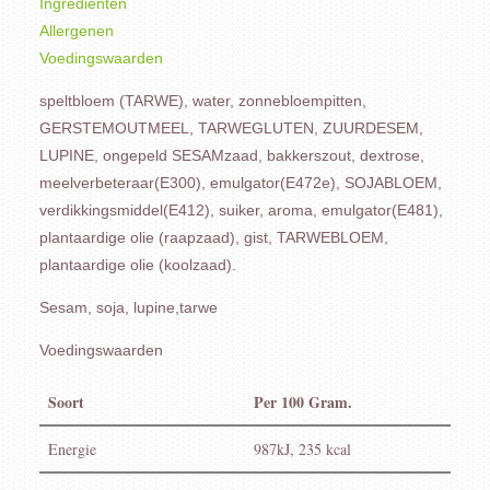
Ingrediënten
Allergenen
Voedingswaarden
speltbloem (TARWE), water, zonnebloempitten,
GERSTEMOUTMEEL, TARWEGLUTEN, ZUURDESEM,
LUPINE, ongepeld SESAMzaad, bakkerszout, dextrose,
meelverbeteraar(E300), emulgator(E472e), SOJABLOEM,
verdikkingsmiddel(E412), suiker, aroma, emulgator(E481),
plantaardige olie (raapzaad), gist, TARWEBLOEM,
plantaardige olie (koolzaad).
Sesam, soja, lupine,tarwe
Voedingswaarden
Soort
Per 100 Gram.
Energie
987kJ, 235 kcal