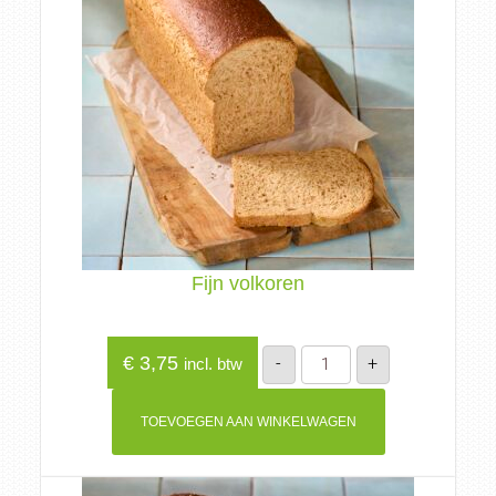
Fijn volkoren
Fijn
€
3,75
-
+
incl. btw
volkoren
aantal
TOEVOEGEN AAN WINKELWAGEN