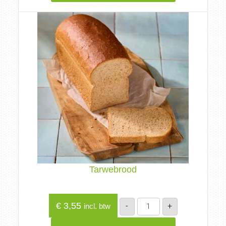
Tarwebrood
Tarwebrood
€
3,55
-
+
incl. btw
aantal