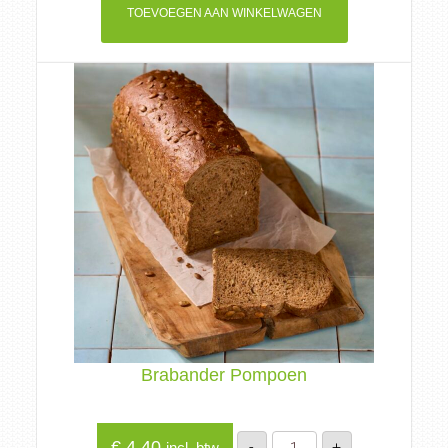
TOEVOEGEN AAN WINKELWAGEN
Brabander Pompoen
Brabander
€
4,40
-
+
incl. btw