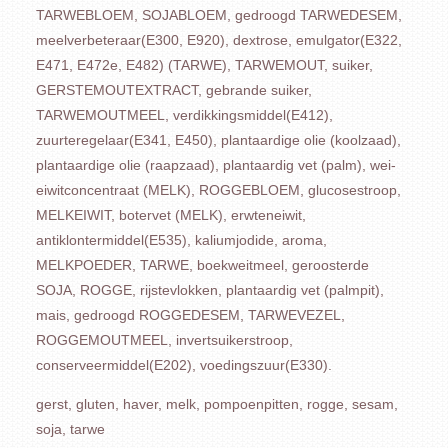
TARWEBLOEM, SOJABLOEM, gedroogd TARWEDESEM,
meelverbeteraar(E300, E920), dextrose, emulgator(E322,
E471, E472e, E482) (TARWE), TARWEMOUT, suiker,
GERSTEMOUTEXTRACT, gebrande suiker,
TARWEMOUTMEEL, verdikkingsmiddel(E412),
zuurteregelaar(E341, E450), plantaardige olie (koolzaad),
plantaardige olie (raapzaad), plantaardig vet (palm), wei-
eiwitconcentraat (MELK), ROGGEBLOEM, glucosestroop,
MELKEIWIT, botervet (MELK), erwteneiwit,
antiklontermiddel(E535), kaliumjodide, aroma,
MELKPOEDER, TARWE, boekweitmeel, geroosterde
SOJA, ROGGE, rijstevlokken, plantaardig vet (palmpit),
mais, gedroogd ROGGEDESEM, TARWEVEZEL,
ROGGEMOUTMEEL, invertsuikerstroop,
conserveermiddel(E202), voedingszuur(E330).
gerst, gluten, haver, melk, pompoenpitten, rogge, sesam,
soja, tarwe