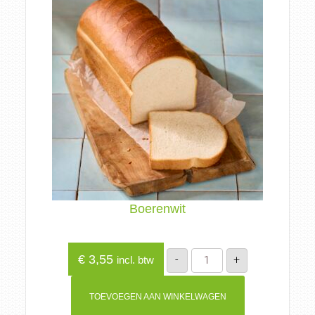
Boerenwit
Boerenwit
€
3,55
-
+
incl. btw
aantal
TOEVOEGEN AAN WINKELWAGEN