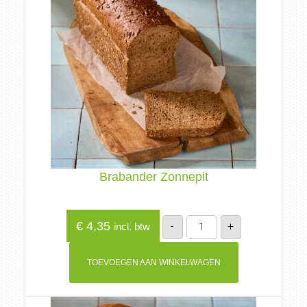
Brabander Zonnepit
Brabander
€
4,35
-
+
incl. btw
Zonnepit
aantal
TOEVOEGEN AAN WINKELWAGEN