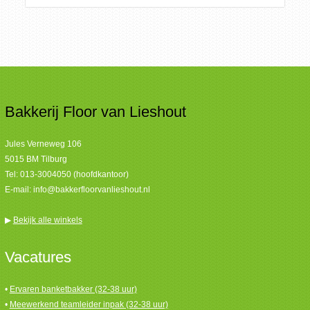
Bakkerij Floor van Lieshout
Jules Verneweg 106
5015 BM Tilburg
Tel:
013-3004050 (hoofdkantoor)
E-mail:
info@bakkerfloorvanlieshout.nl
▶
Bekijk alle winkels
Vacatures
•
Ervaren banketbakker (32-38 uur)
•
Meewerkend teamleider inpak (32-38 uur)