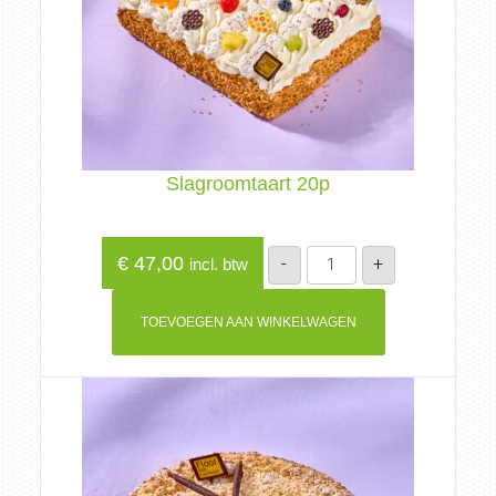
Slagroomtaart 20p
Slagroomtaart
€
47,00
-
+
incl. btw
20p
aantal
TOEVOEGEN AAN WINKELWAGEN