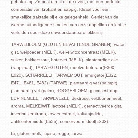
gebak is op z’n best direct uit de oven, met een perfecte
combinatie van krokant en sappig. Ideaal voor een
smakelijke traktatie bij elke gelegenheid. Geniet van de
warme, uitnodigende smaken van onze appelflap en laat je
verleiden door deze onweerstaanbare lekkernij
TARWEBLOEM (GLUTEN BEVATTENDE GRANEN), water,
gist, weipoeder (MELK), wei-eiwitconcentraat (MELK),
suiker, bakkerszout, botervet (MELK), plantaardige olie
(raapzaad), TARWEGLUTEN, meelverbeteraar(E300,
E920), SCHARRELEI, TARWEMOUT, emulgator(E322,
E471, E481, E482) (TARWE), plantaardig vet (palmpit),
plantaardig vet (palm), ROGGEBLOEM, glucosestroop,
LUPINEMEEL, TARWEVEZEL, dextrose, veldbonenmeel,
aroma, MELKEIWIT, lactose (MELK), geïnactiveerde gist,
invertsuikerstroop, erwtenextract, kaliumjodide,
antiklontermiddel(E535), conserveermiddel(E202).
Ei, gluten, melk, lupine, rogge, tarwe