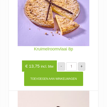
Kruimelroomvlaai 8p
Kruimelroomvlaai
€
13,75
-
+
incl. btw
8p
aantal
TOEVOEGEN AAN WINKELWAGEN