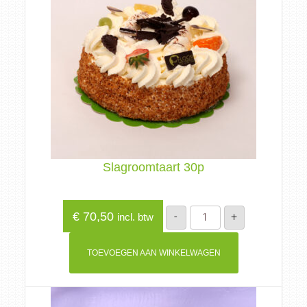
Slagroomtaart 30p
Slagroomtaart
€
70,50
-
+
incl. btw
30p
aantal
TOEVOEGEN AAN WINKELWAGEN