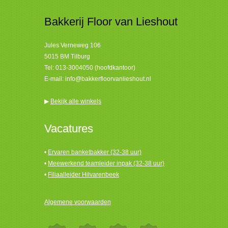
Bakkerij Floor van Lieshout
Jules Verneweg 106
5015 BM Tilburg
Tel:
013-3004050 (hoofdkantoor)
E-mail:
info@bakkerfloorvanlieshout.nl
▶
Bekijk alle winkels
Vacatures
•
Ervaren banketbakker (32-38 uur)
•
Meewerkend teamleider inpak (32-38 uur)
•
Filiaalleider Hilvarenbeek
Algemene voorwaarden