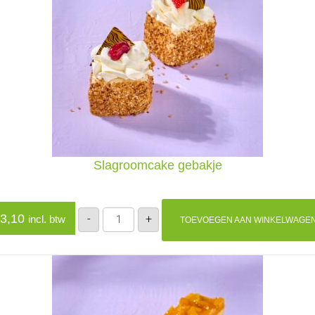
Slagroomcake gebakje
Slagroomcake
3,10
-
+
incl. btw
TOEVOEGEN AAN WINKELWAGE
gebakje
aantal