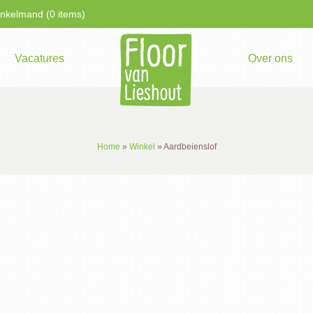
kelmand (0 items)
Vacatures
Over ons
Home
»
Winkel
»
Aardbeienslof