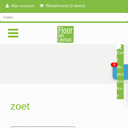
Mijn account
Winkelmand (0 items)
0
zoet