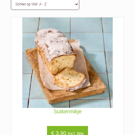
Suikermikje
€
3,90
incl. btw