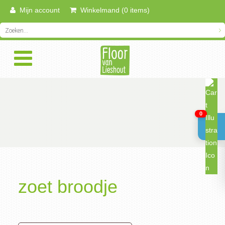
Mijn account
Winkelmand (0 items)
0
zoet broodje