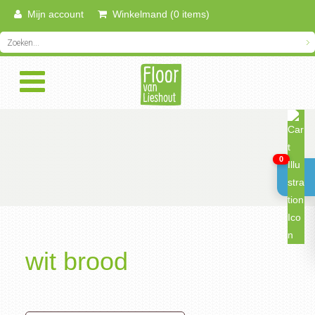
Mijn account
Winkelmand (0 items)
0
wit brood