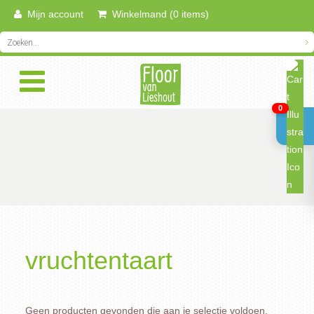
Mijn account
Winkelmand (0 items)
0
vruchtentaart
Geen producten gevonden die aan je selectie voldoen.