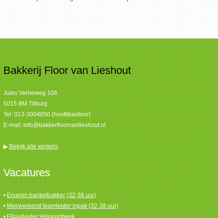
Bakkerij Floor van Lieshout
Jules Verneweg 106
5015 BM Tilburg
Tel:
013-3004050 (hoofdkantoor)
E-mail:
info@bakkerfloorvanlieshout.nl
▶
Bekijk alle winkels
Vacatures
•
Ervaren banketbakker (32-38 uur)
•
Meewerkend teamleider inpak (32-38 uur)
•
Filiaalleider Hilvarenbeek