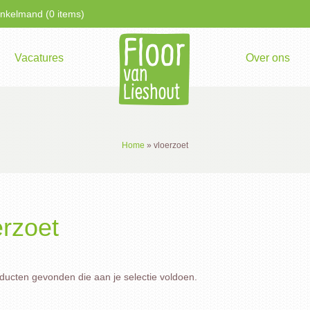
kelmand (0 items)
Vacatures
Over ons
Home
»
vloerzoet
erzoet
ucten gevonden die aan je selectie voldoen.