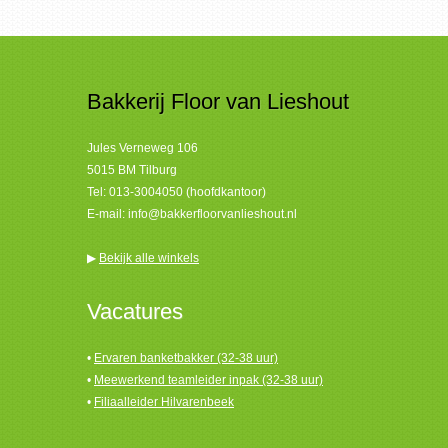
Bakkerij Floor van Lieshout
Jules Verneweg 106
5015 BM Tilburg
Tel:
013-3004050 (hoofdkantoor)
E-mail:
info@bakkerfloorvanlieshout.nl
▶
Bekijk alle winkels
Vacatures
•
Ervaren banketbakker (32-38 uur)
•
Meewerkend teamleider inpak (32-38 uur)
•
Filiaalleider Hilvarenbeek