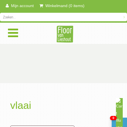
Mijn account
Winkelmand (0 items)
vlaai
0