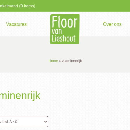
kelmand (0 items)
Vacatures
Over ons
Home
»
vitaminenrijk
aminenrijk