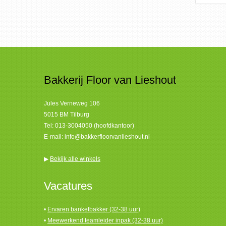
Bakkerij Floor van Lieshout
Jules Verneweg 106
5015 BM Tilburg
Tel:
013-3004050 (hoofdkantoor)
E-mail:
info@bakkerfloorvanlieshout.nl
▶
Bekijk alle winkels
Vacatures
•
Ervaren banketbakker (32-38 uur)
•
Meewerkend teamleider inpak (32-38 uur)