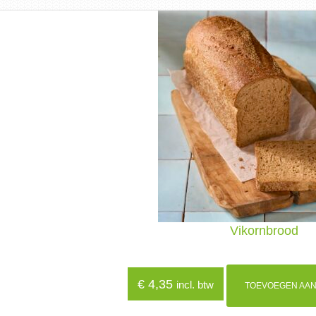
Vikornbrood
€
4,35
incl. btw
TOEVOEGEN AAN