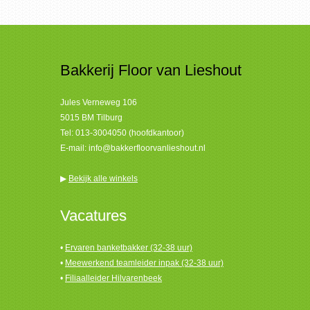
Bakkerij Floor van Lieshout
Jules Verneweg 106
5015 BM Tilburg
Tel:
013-3004050 (hoofdkantoor)
E-mail:
info@bakkerfloorvanlieshout.nl
▶
Bekijk alle winkels
Vacatures
•
Ervaren banketbakker (32-38 uur)
•
Meewerkend teamleider inpak (32-38 uur)
•
Filiaalleider Hilvarenbeek