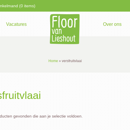
kelmand (0 items)
Vacatures
Over ons
Home
»
versfruitvlaai
fruitvlaai
ucten gevonden die aan je selectie voldoen.