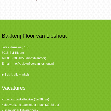
Bakkerij Floor van Lieshout
Jules Verneweg 106
5015 BM Tilburg
Tel:
013-3004050 (hoofdkantoor)
E-mail:
info@bakkerfloorvanlieshout.nl
▶
Bekijk alle winkels
Vacatures
•
Ervaren banketbakker (32-38 uur)
•
Meewerkend teamleider inpak (32-38 uur)
•
Filiaalleider Hilvarenbeek