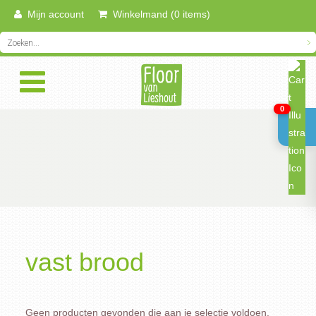
Mijn account
Winkelmand (0 items)
0
vast brood
Geen producten gevonden die aan je selectie voldoen.