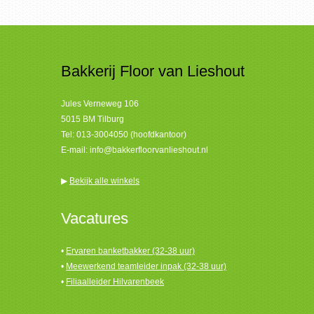
Bakkerij Floor van Lieshout
Jules Verneweg 106
5015 BM Tilburg
Tel:
013-3004050 (hoofdkantoor)
E-mail:
info@bakkerfloorvanlieshout.nl
▶
Bekijk alle winkels
Vacatures
•
Ervaren banketbakker (32-38 uur)
•
Meewerkend teamleider inpak (32-38 uur)
•
Filiaalleider Hilvarenbeek