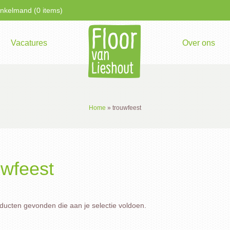
kelmand (0 items)
Vacatures
Over ons
Home
»
trouwfeest
uwfeest
ucten gevonden die aan je selectie voldoen.