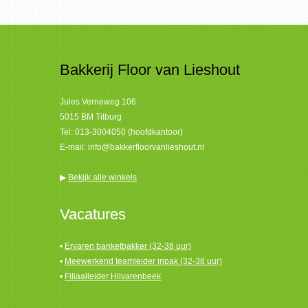
Bakkerij Floor van Lieshout
Jules Verneweg 106
5015 BM Tilburg
Tel:
013-3004050 (hoofdkantoor)
E-mail:
info@bakkerfloorvanlieshout.nl
▶
Bekijk alle winkels
Vacatures
•
Ervaren banketbakker (32-38 uur)
•
Meewerkend teamleider inpak (32-38 uur)
•
Filiaalleider Hilvarenbeek