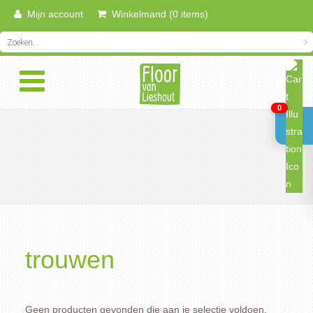
Mijn account
Winkelmand (0 items)
0
trouwen
Geen producten gevonden die aan je selectie voldoen.