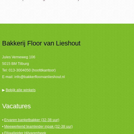
Bakkerij Floor van Lieshout
Jules Verneweg 106
5015 BM Tilburg
Tel:
013-3004050 (hoofdkantoor)
E-mail:
info@bakkerfloorvanlieshout.nl
▶
Bekijk alle winkels
Vacatures
•
Ervaren banketbakker (32-38 uur)
•
Meewerkend teamleider inpak (32-38 uur)
•
Filiaalleider Hilvarenbeek