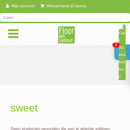
Mijn account
Winkelmand (0 items)
0
sweet
Geen producten gevonden die aan je selectie voldoen.