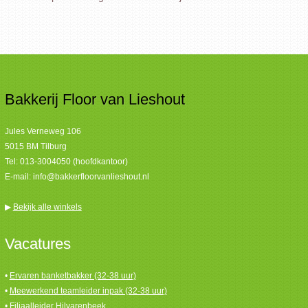
Bakkerij Floor van Lieshout
Jules Verneweg 106
5015 BM Tilburg
Tel:
013-3004050 (hoofdkantoor)
E-mail:
info@bakkerfloorvanlieshout.nl
▶
Bekijk alle winkels
Vacatures
•
Ervaren banketbakker (32-38 uur)
•
Meewerkend teamleider inpak (32-38 uur)
•
Filiaalleider Hilvarenbeek