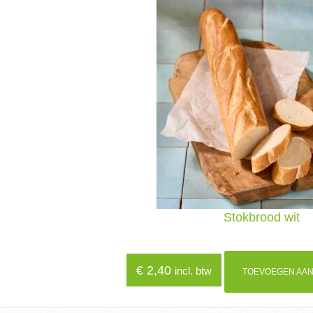
Stokbrood wit
€
2,40
incl. btw
TOEVOEGEN AAN