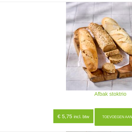
Afbak stoktrio
€
5,75
incl. btw
TOEVOEGEN AAN