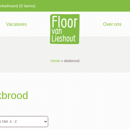
kelmand (0 items)
Vacatures
Over ons
Home
»
stokbrood
kbrood