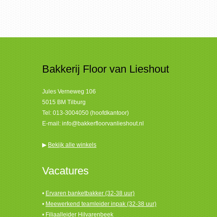
Bakkerij Floor van Lieshout
Jules Verneweg 106
5015 BM Tilburg
Tel:
013-3004050 (hoofdkantoor)
E-mail:
info@bakkerfloorvanlieshout.nl
▶
Bekijk alle winkels
Vacatures
•
Ervaren banketbakker (32-38 uur)
•
Meewerkend teamleider inpak (32-38 uur)
•
Filiaalleider Hilvarenbeek