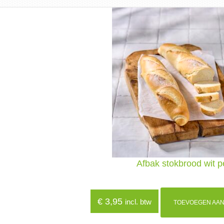
Afbak stokbrood wit p
€
3,95
incl. btw
TOEVOEGEN AAN