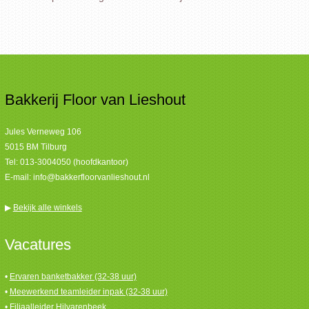
Bakkerij Floor van Lieshout
Jules Verneweg 106
5015 BM Tilburg
Tel:
013-3004050 (hoofdkantoor)
E-mail:
info@bakkerfloorvanlieshout.nl
▶
Bekijk alle winkels
Vacatures
•
Ervaren banketbakker (32-38 uur)
•
Meewerkend teamleider inpak (32-38 uur)
•
Filiaalleider Hilvarenbeek