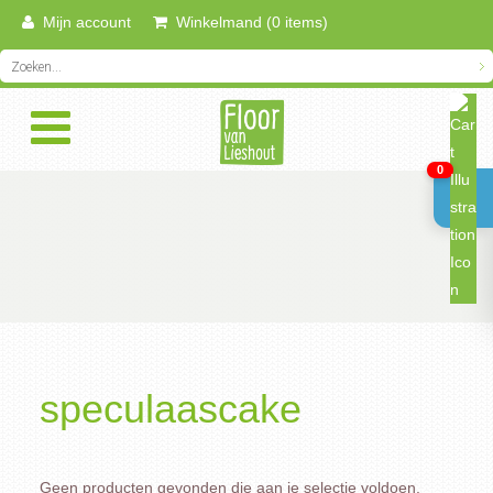
Mijn account
Winkelmand (0 items)
0
speculaascake
Geen producten gevonden die aan je selectie voldoen.