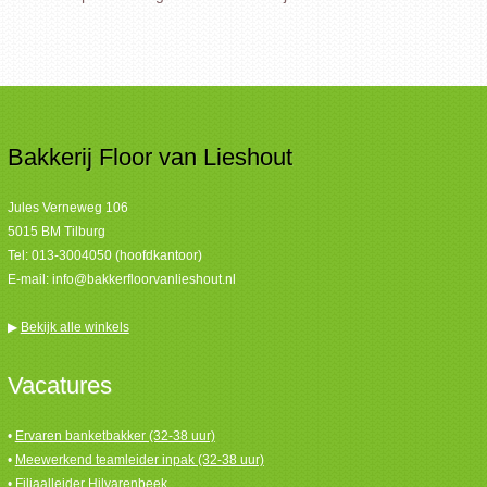
Bakkerij Floor van Lieshout
Jules Verneweg 106
5015 BM Tilburg
Tel:
013-3004050 (hoofdkantoor)
E-mail:
info@bakkerfloorvanlieshout.nl
▶
Bekijk alle winkels
Vacatures
•
Ervaren banketbakker (32-38 uur)
•
Meewerkend teamleider inpak (32-38 uur)
•
Filiaalleider Hilvarenbeek