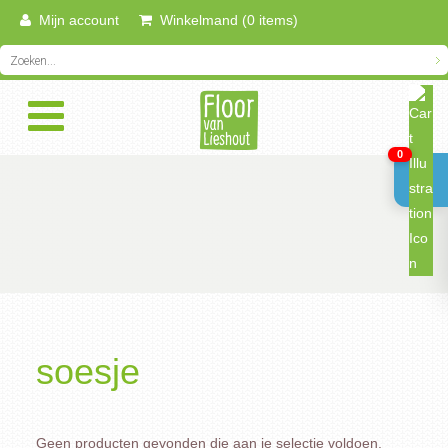
Mijn account
Winkelmand (0 items)
0
soesje
Geen producten gevonden die aan je selectie voldoen.