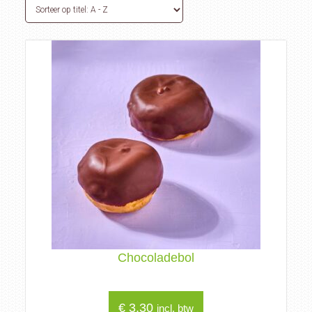
Chocoladebol
€
3,30
incl. btw