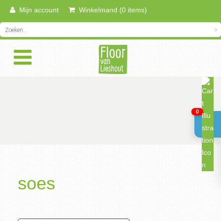
Mijn account
Winkelmand (0 items)
0
soes