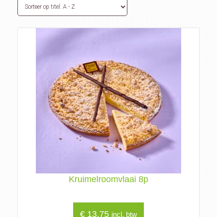
Kruimelroomvlaai 8p
€
13,75
incl. btw