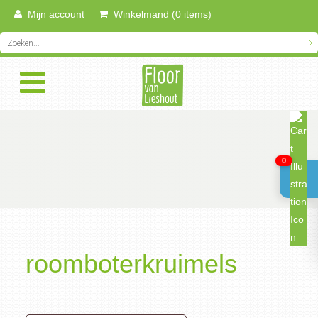
Mijn account
Winkelmand (0 items)
0
roomboterkruimels