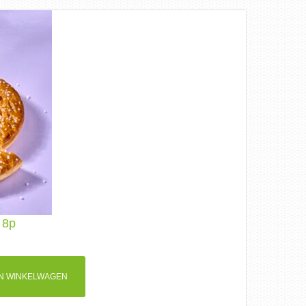
 8p
N WINKELWAGEN