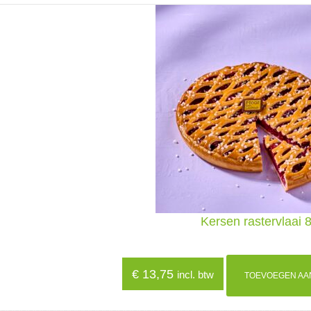
Kersen rastervlaai 
€
13,75
incl. btw
TOEVOEGEN AA