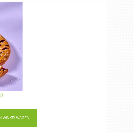
8p
N WINKELWAGEN