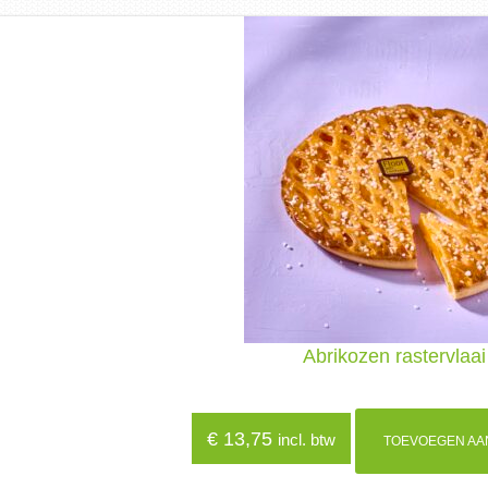
Abrikozen rastervlaai
€
13,75
incl. btw
TOEVOEGEN AA