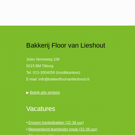
Bakkerij Floor van Lieshout
Jules Verneweg 106
5015 BM Tilburg
Tel:
013-3004050 (hoofdkantoor)
E-mail:
info@bakkerfloorvanlieshout.nl
▶
Bekijk alle winkels
Vacatures
•
Ervaren banketbakker (32-38 uur)
•
Meewerkend teamleider inpak (32-38 uur)