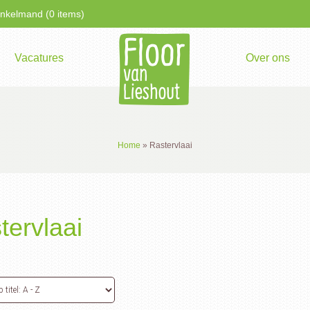
kelmand (0 items)
Vacatures
Over ons
Home
»
Rastervlaai
tervlaai