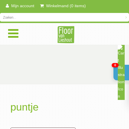
Mijn account
Winkelmand (0 items)
0
puntje