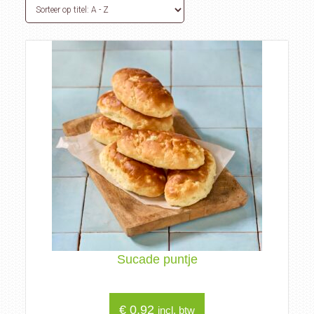
Sucade puntje
€
0,92
incl. btw