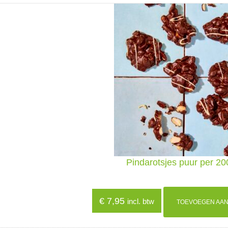
Pindarotsjes puur per 2
€
7,95
incl. btw
TOEVOEGEN AAN