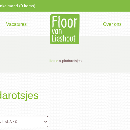
kelmand (0 items)
Vacatures
Over ons
Home
»
pindarotsjes
darotsjes