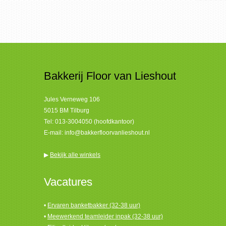
Bakkerij Floor van Lieshout
Jules Verneweg 106
5015 BM Tilburg
Tel:
013-3004050 (hoofdkantoor)
E-mail:
info@bakkerfloorvanlieshout.nl
▶
Bekijk alle winkels
Vacatures
•
Ervaren banketbakker (32-38 uur)
•
Meewerkend teamleider inpak (32-38 uur)