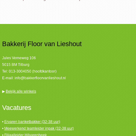
Bakkerij Floor van Lieshout
Jules Verneweg 106
5015 BM Tilburg
Tel:
013-3004050 (hoofdkantoor)
E-mail:
info@bakkerfloorvanlieshout.nl
▶
Bekijk alle winkels
Vacatures
•
Ervaren banketbakker (32-38 uur)
•
Meewerkend teamleider inpak (32-38 uur)
•
Filiaalleider Hilvarenbeek