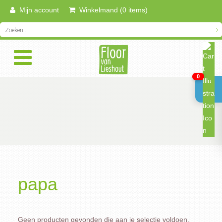
Mijn account
Winkelmand (0 items)
0
papa
Geen producten gevonden die aan je selectie voldoen.