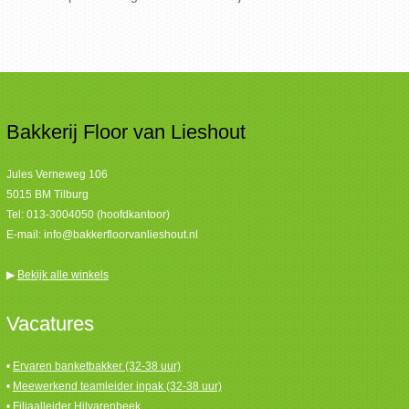
Bakkerij Floor van Lieshout
Jules Verneweg 106
5015 BM Tilburg
Tel:
013-3004050 (hoofdkantoor)
E-mail:
info@bakkerfloorvanlieshout.nl
▶
Bekijk alle winkels
Vacatures
•
Ervaren banketbakker (32-38 uur)
•
Meewerkend teamleider inpak (32-38 uur)
•
Filiaalleider Hilvarenbeek