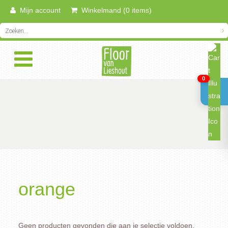
Mijn account
Winkelmand (0 items)
0
orange
Geen producten gevonden die aan je selectie voldoen.