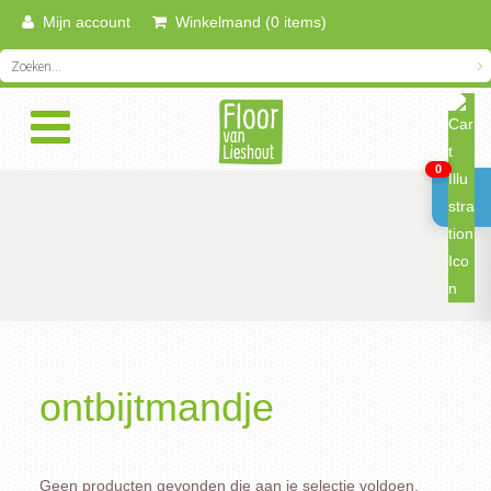
Mijn account
Winkelmand (0 items)
0
ontbijtmandje
Geen producten gevonden die aan je selectie voldoen.