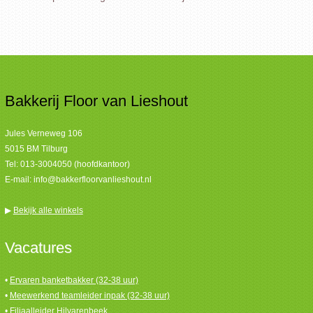
Bakkerij Floor van Lieshout
Jules Verneweg 106
5015 BM Tilburg
Tel:
013-3004050 (hoofdkantoor)
E-mail:
info@bakkerfloorvanlieshout.nl
▶
Bekijk alle winkels
Vacatures
•
Ervaren banketbakker (32-38 uur)
•
Meewerkend teamleider inpak (32-38 uur)
•
Filiaalleider Hilvarenbeek