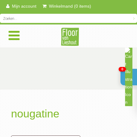
Mijn account
Winkelmand (0 items)
0
nougatine