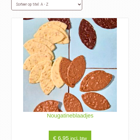
Nougatineblaadjes
€
6,95
incl. btw