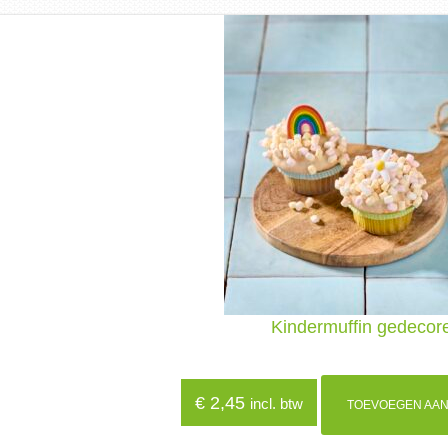
Kindermuffin gedecor
€
2,45
incl. btw
TOEVOEGEN AAN