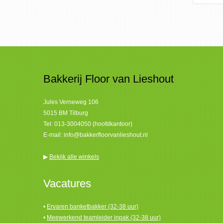
Bakkerij Floor van Lieshout
Jules Verneweg 106
5015 BM Tilburg
Tel:
013-3004050 (hoofdkantoor)
E-mail:
info@bakkerfloorvanlieshout.nl
▶
Bekijk alle winkels
Vacatures
•
Ervaren banketbakker (32-38 uur)
•
Meewerkend teamleider inpak (32-38 uur)