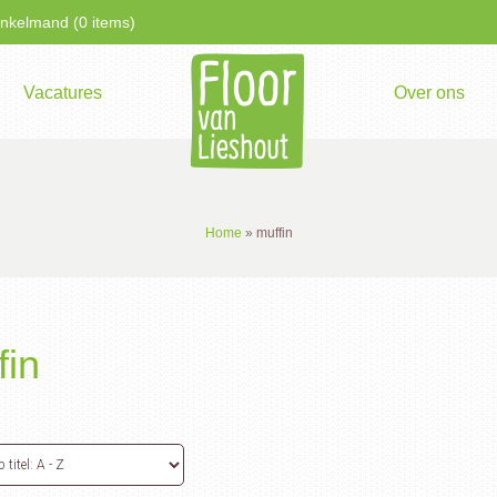
kelmand (0 items)
Vacatures
Over ons
Home
»
muffin
fin