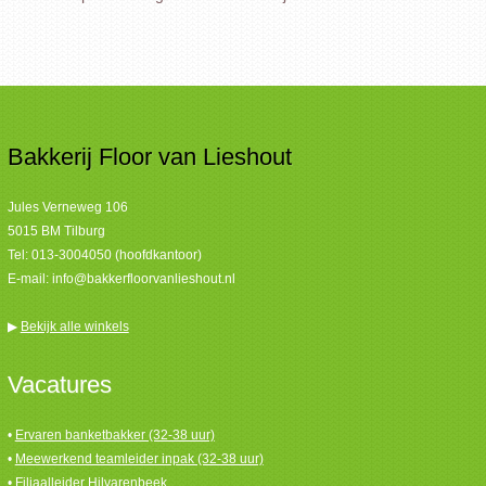
Bakkerij Floor van Lieshout
Jules Verneweg 106
5015 BM Tilburg
Tel:
013-3004050 (hoofdkantoor)
E-mail:
info@bakkerfloorvanlieshout.nl
▶
Bekijk alle winkels
Vacatures
•
Ervaren banketbakker (32-38 uur)
•
Meewerkend teamleider inpak (32-38 uur)
•
Filiaalleider Hilvarenbeek