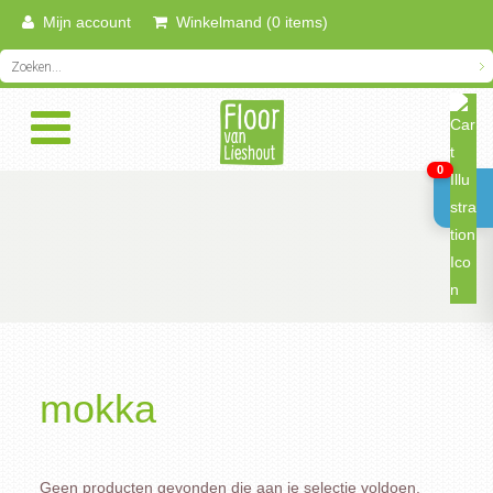
Mijn account
Winkelmand (0 items)
0
mokka
Geen producten gevonden die aan je selectie voldoen.