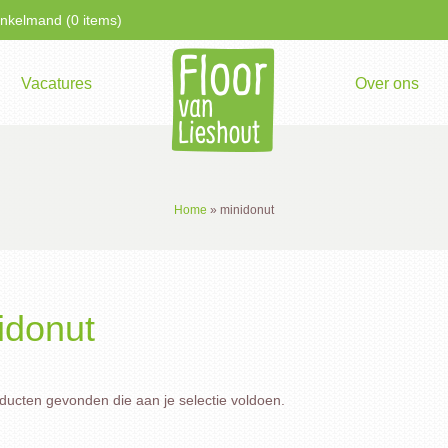
kelmand (0 items)
Vacatures
Over ons
Home
»
minidonut
idonut
ucten gevonden die aan je selectie voldoen.