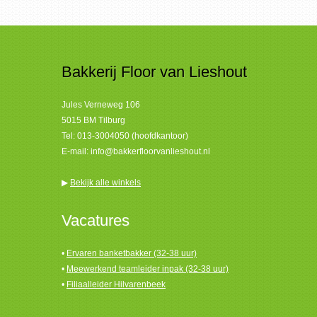
Bakkerij Floor van Lieshout
Jules Verneweg 106
5015 BM Tilburg
Tel:
013-3004050 (hoofdkantoor)
E-mail:
info@bakkerfloorvanlieshout.nl
▶
Bekijk alle winkels
Vacatures
•
Ervaren banketbakker (32-38 uur)
•
Meewerkend teamleider inpak (32-38 uur)
•
Filiaalleider Hilvarenbeek