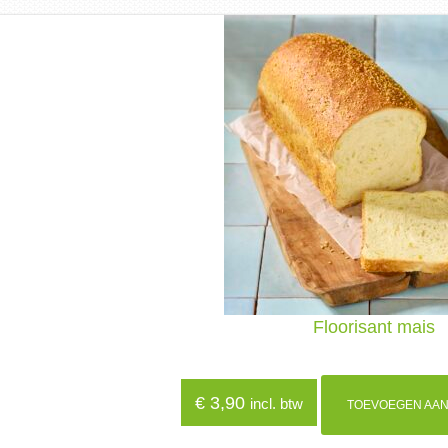
Floorisant mais
€
3,90
incl. btw
TOEVOEGEN AAN