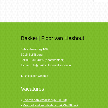
Bakkerij Floor van Lieshout
Jules Verneweg 106
5015 BM Tilburg
Tel:
013-3004050 (hoofdkantoor)
E-mail:
info@bakkerfloorvanlieshout.nl
▶
Bekijk alle winkels
Vacatures
•
Ervaren banketbakker (32-38 uur)
•
Meewerkend teamleider inpak (32-38 uur)