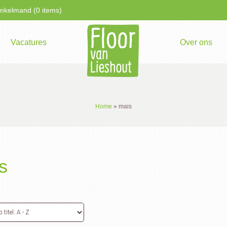
kelmand (0 items)
Vacatures
Over ons
Home
»
mais
s