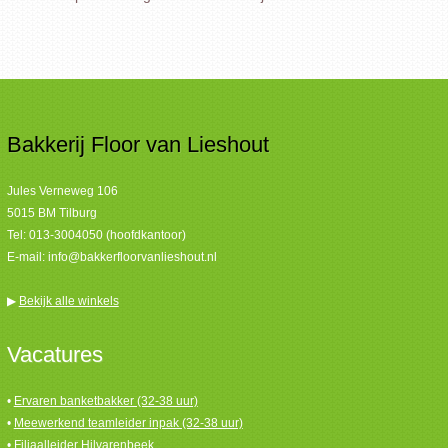
Bakkerij Floor van Lieshout
Jules Verneweg 106
5015 BM Tilburg
Tel:
013-3004050 (hoofdkantoor)
E-mail:
info@bakkerfloorvanlieshout.nl
▶
Bekijk alle winkels
Vacatures
•
Ervaren banketbakker (32-38 uur)
•
Meewerkend teamleider inpak (32-38 uur)
•
Filiaalleider Hilvarenbeek