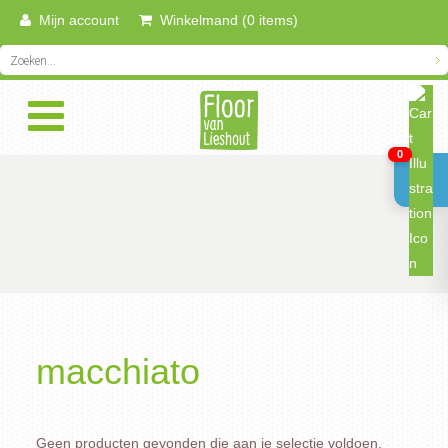
Mijn account
Winkelmand (0 items)
0
macchiato
Geen producten gevonden die aan je selectie voldoen.