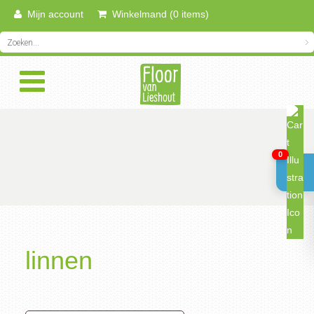
Mijn account
Winkelmand (0 items)
0
linnen