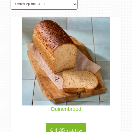
Duinenbrood
€
4,35
incl. btw