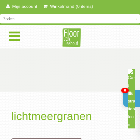
Mijn account
Winkelmand (0 items)
0
lichtmeergranen